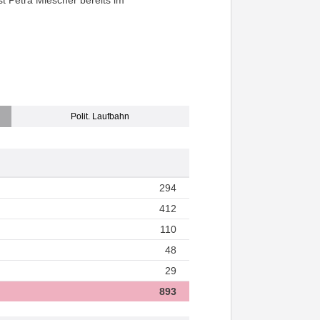
Polit. Laufbahn
294
412
110
48
29
893