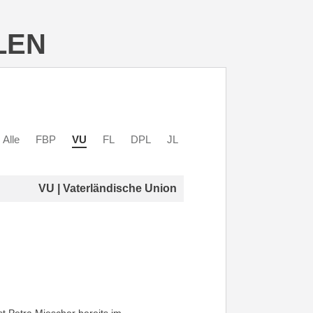
LEN
Alle
FBP
VU
FL
DPL
JL
VU | Vaterländische Union
st Petra Miescher bereits im