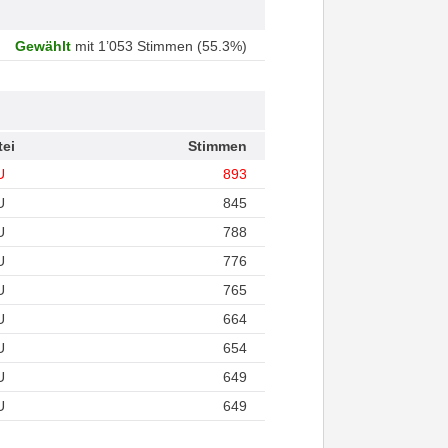
Gewählt
mit 1’053 Stimmen (55.3%)
tei
Stimmen
U
893
U
845
U
788
U
776
U
765
U
664
U
654
U
649
U
649