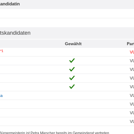
andidatin
tskandidaten
Gewählt
Par
*1
a
V
V
V
V
V
ia
V
V
V
V
ürgermeisterin ist Petra Miescher bereits im Gemeinderat vertreten.