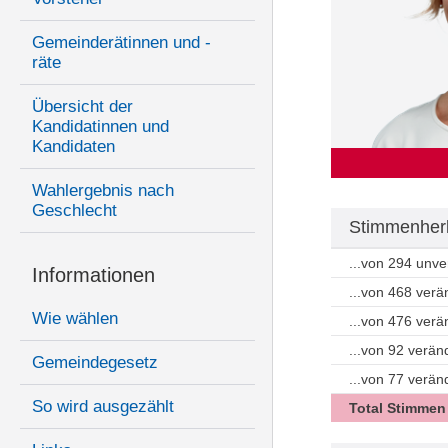
Gemeinderätinnen und -
räte
Übersicht der
Kandidatinnen und
Kandidaten
Wahlergebnis nach
Geschlecht
Stimmenherk
...von 294 unv
Informationen
...von 468 ver
Wie wählen
...von 476 ver
...von 92 verän
Gemeindegesetz
...von 77 verä
So wird ausgezählt
Total Stimmen