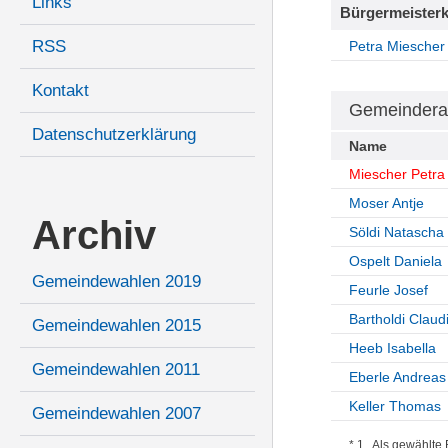
Links
Bürgermeisterk
RSS
Petra Miescher
Kontakt
Gemeindera
Datenschutzerklärung
Name
Miescher Petr
Moser Antje
Archiv
Söldi Natascha
Ospelt Daniela
Gemeindewahlen 2019
Feurle Josef
Bartholdi Claud
Gemeindewahlen 2015
Heeb Isabella
Gemeindewahlen 2011
Eberle Andreas
Keller Thomas
Gemeindewahlen 2007
* 1 Als gewählte B