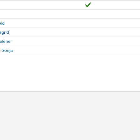
n
ld
egrid
elene
r Sonja