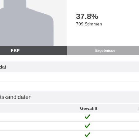
37.8
%
709 Stimmen
FBP
Ergebnisse
dat
tskandidaten
Gewählt
h