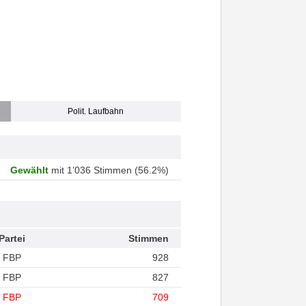
Polit. Laufbahn
Gewählt
mit 1’036 Stimmen (56.2%)
Partei
Stimmen
FBP
928
FBP
827
FBP
709