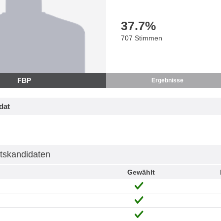
37.7
%
707 Stimmen
FBP
Ergebnisse
dat
tskandidaten
Gewählt
h