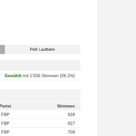
Polit. Laufbahn
Gewählt
mit 1’036 Stimmen (56.2%)
Partei
Stimmen
FBP
928
FBP
827
FBP
709