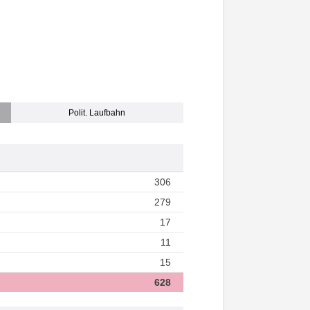
Polit. Laufbahn
306
279
17
11
15
628