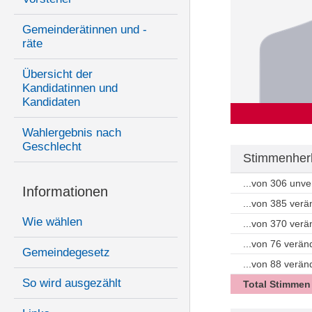
Gemeinderätinnen und -
räte
Übersicht der
Kandidatinnen und
Kandidaten
Wahlergebnis nach
Geschlecht
Stimmenherk
...von 306 unv
Informationen
...von 385 ver
Wie wählen
...von 370 ver
...von 76 verän
Gemeindegesetz
...von 88 verä
So wird ausgezählt
Total Stimmen