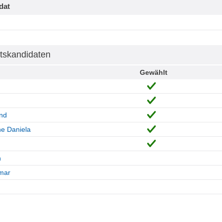
dat
tskandidaten
Gewählt
and
e Daniela
n
mar