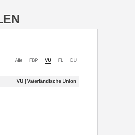
LEN
Alle
FBP
VU
FL
DU
VU | Vaterländische Union