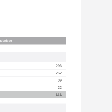
gebnisse
293
262
39
22
616