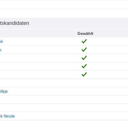
tskandidaten
Gewählt
ph
k
ilipp
k Nicole