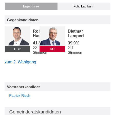
Ergebnisse
Polit. Laufbahn
Gegenkandidaten
Robert
Dietmar
Hassler
Lampert
41.8%
39.9%
221
211
FBP
VU
Stimmen
Stimmen
zum 2. Wahlgang
Vorsteherkandidat
Patrick Risch
Gemeinderatskandidaten