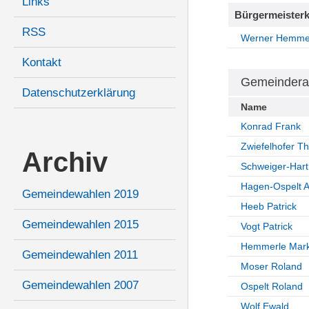
Links
Bürgermeisterk
RSS
Werner Hemme
Kontakt
Gemeindera
Datenschutzerklärung
Name
Konrad Frank
Zwiefelhofer T
Archiv
Schweiger-Hart
Hagen-Ospelt A
Gemeindewahlen 2019
Heeb Patrick
Gemeindewahlen 2015
Vogt Patrick
Hemmerle Mar
Gemeindewahlen 2011
Moser Roland
Gemeindewahlen 2007
Ospelt Roland
Wolf Ewald