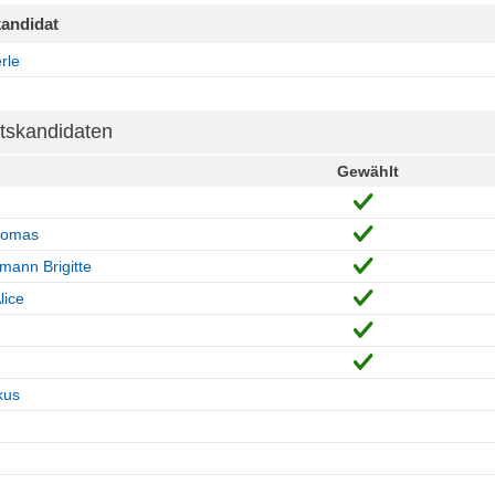
andidat
rle
tskandidaten
Gewählt
homas
mann Brigitte
lice
kus