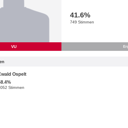
41.6
%
749 Stimmen
VU
Er
en
Ewald Ospelt
58.4%
1052 Stimmen