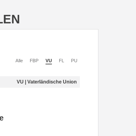
LEN
Alle
FBP
VU
FL
PU
VU | Vaterländische Union
e