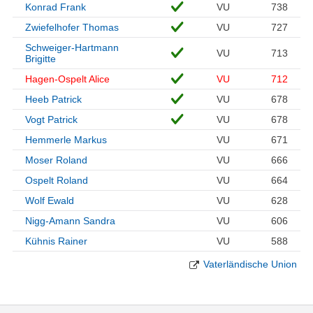
Konrad Frank
VU
738
Zwiefelhofer Thomas
VU
727
Schweiger-Hartmann
VU
713
Brigitte
Hagen-Ospelt Alice
VU
712
Heeb Patrick
VU
678
Vogt Patrick
VU
678
Hemmerle Markus
VU
671
Moser Roland
VU
666
Ospelt Roland
VU
664
Wolf Ewald
VU
628
Nigg-Amann Sandra
VU
606
Kühnis Rainer
VU
588
Vaterländische Union