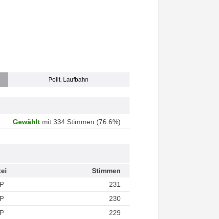
Polit. Laufbahn
Gewählt
mit 334 Stimmen (76.6%)
tei
Stimmen
P
231
P
230
P
229