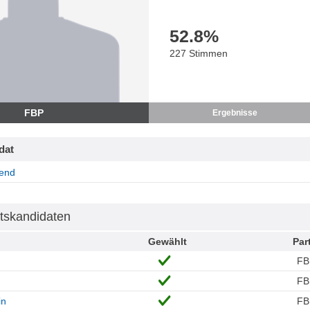
52.8
%
227 Stimmen
FBP
Ergebnisse
dat
end
tskandidaten
Gewählt
Par
FB
FB
in
FB