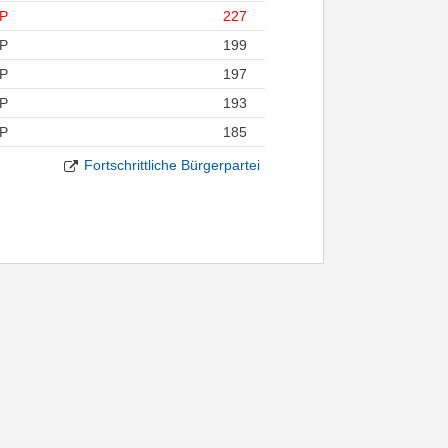
P
227
P
199
P
197
P
193
P
185
Fortschrittliche Bürgerpartei