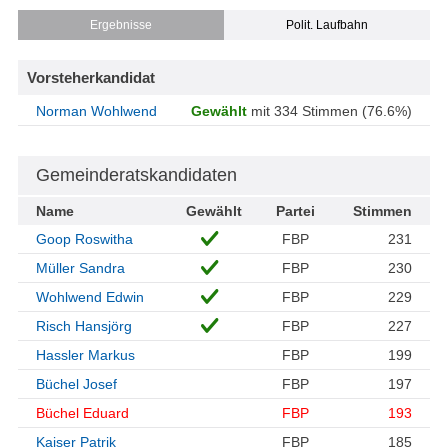
Ergebnisse
Polit. Laufbahn
Vorsteherkandidat
Norman Wohlwend
Gewählt
mit 334 Stimmen (76.6%)
Gemeinderatskandidaten
Name
Gewählt
Partei
Stimmen
Goop Roswitha
FBP
231
Müller Sandra
FBP
230
Wohlwend Edwin
FBP
229
Risch Hansjörg
FBP
227
Hassler Markus
FBP
199
Büchel Josef
FBP
197
Büchel Eduard
FBP
193
Kaiser Patrik
FBP
185