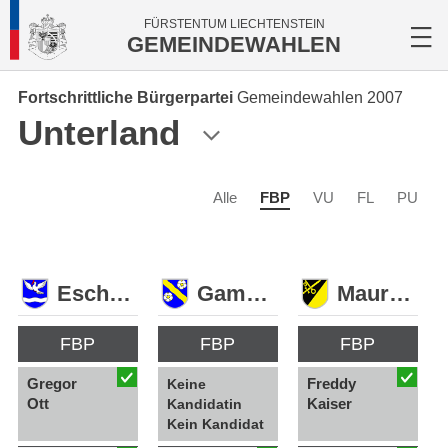
FÜRSTENTUM LIECHTENSTEIN
GEMEINDEWAHLEN
Fortschrittliche Bürgerpartei
Gemeindewahlen 2007
Unterland
Alle
FBP
VU
FL
PU
Eschen
Gamprin
Mauren
FBP
FBP
FBP
Gregor
Freddy
Keine
Ott
Kaiser
Kandidatin
Kein Kandidat