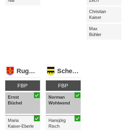
Näf
Zech
Christian
Kaiser
Max
Bühler
Ruggell
Schellenberg
FBP
FBP
Ernst
Norman
Büchel
Wohlwend
Maria
Hansjörg
Kaiser-Eberle
Risch