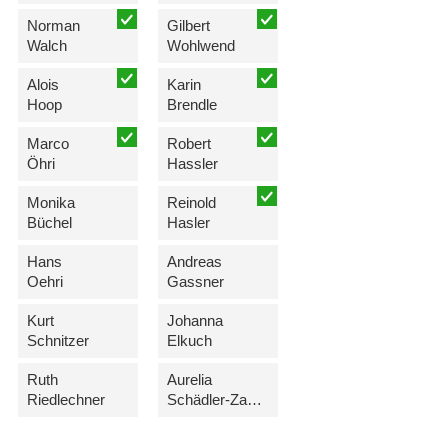
Norman
Gilbert
Walch
Wohlwend
Alois
Karin
Hoop
Brendle
Marco
Robert
Öhri
Hassler
Monika
Reinold
Büchel
Hasler
Hans
Andreas
Oehri
Gassner
Kurt
Johanna
Schnitzer
Elkuch
Ruth
Aurelia
Riedlechner
Schädler-Zacharias