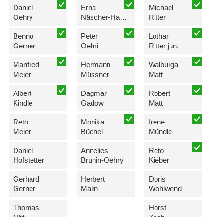
Daniel
Erna
Michael
Oehry
Näscher-Hasler
Ritter
Benno
Peter
Lothar
Gerner
Oehri
Ritter jun.
Manfred
Hermann
Walburga
Meier
Müssner
Matt
Albert
Dagmar
Robert
Kindle
Gadow
Matt
Reto
Monika
Irene
Meier
Büchel
Mündle
Daniel
Annelies
Reto
Hofstetter
Bruhin-Oehry
Kieber
Gerhard
Herbert
Doris
Gerner
Malin
Wohlwend
Thomas
Horst