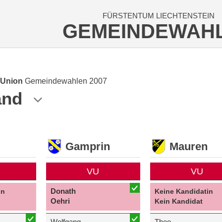
FÜRSTENTUM LIECHTENSTEIN
GEMEINDEWAH
 Union
Gemeindewahlen 2007
and
Gamprin
Mauren
VU
VU
Donath
in
Keine Kandidatin
Oehri
Kein Kandidat
Wolfgang
Theo