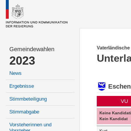
Vaterländische
Gemeindewahlen
Unterl
2023
News
Eschen
Ergebnisse
Stimmbeteiligung
VU
Stimmabgabe
Keine Kandidat
Kein Kandidat
Vorsteherinnen und
Vorsteher
Kurt