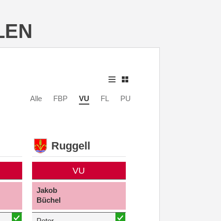
LEN
Alle
FBP
VU
FL
PU
Ruggell
VU
Jakob
Büchel
Peter