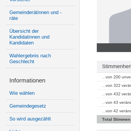
Gemeinderätinnen und -
räte
Übersicht der
Kandidatinnen und
Kandidaten
Wahlergebnis nach
Geschlecht
Stimmenherk
...von 200 unv
Informationen
...von 322 ver
Wie wählen
...von 432 ver
...von 43 verän
Gemeindegesetz
...von 42 verä
So wird ausgezählt
Total Stimmen