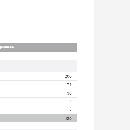
gebnisse
200
171
38
4
7
420