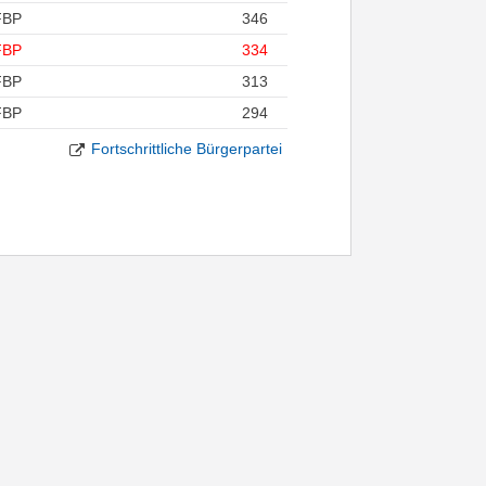
FBP
346
FBP
334
FBP
313
FBP
294
Fortschrittliche Bürgerpartei