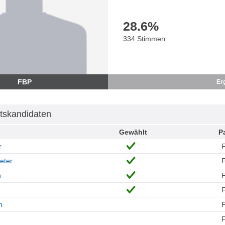
28.6
%
334 Stimmen
FBP
Er
tskandidaten
Gewählt
Pa
r
eter
n
n