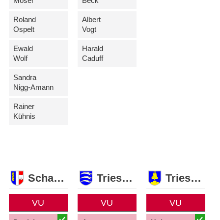
Moser
Beck
Roland
Albert
Ospelt
Vogt
Ewald
Harald
Wolf
Caduff
Sandra
Nigg-Amann
Rainer
Kühnis
Schaan
Triesen
Triesenberg
VU
VU
VU