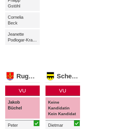
Philipp
Gstöhl
Cornelia
Beck
Jeanette
Podlogar-Kranz
Ruggell
Schellenberg
VU
VU
Jakob
Keine
Büchel
Kandidatin
Kein Kandidat
Peter
Dietmar