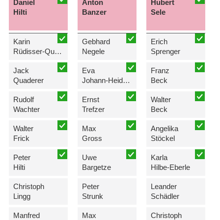
Daniel
Anton
Hubert
Hilti
Banzer
Sele
Karin
Gebhard
Erich
Rüdisser-Quaderer
Negele
Sprenger
Jack
Eva
Franz
Quaderer
Johann-Heidegger
Beck
Rudolf
Ernst
Walter
Wachter
Trefzer
Beck
Walter
Max
Angelika
Frick
Gross
Stöckel
Peter
Uwe
Karla
Hilti
Bargetze
Hilbe-Eberle
Christoph
Peter
Leander
Lingg
Strunk
Schädler
Manfred
Max
Christoph