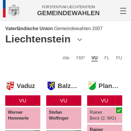
FÜRSTENTUM LIECHTENSTEIN
GEMEINDEWAHLEN
Vaterländische Union
Gemeindewahlen 2007
Liechtenstein
Alle
FBP
VU
FL
PU
Vaduz
Balzers
Planken
VU
VU
VU
Werner
Stefan
Rainer
Hemmerle
Wolfinger
Beck (2. WG)
Rainer