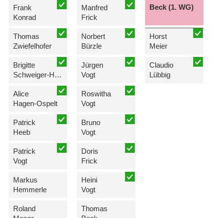
Beck (1. WG)
Frank
Manfred
Konrad
Frick
Thomas
Norbert
Horst
Zwiefelhofer
Bürzle
Meier
Brigitte
Jürgen
Claudio
Schweiger-Hartmann
Vogt
Lübbig
Alice
Roswitha
Hagen-Ospelt
Vogt
Patrick
Bruno
Heeb
Vogt
Patrick
Doris
Vogt
Frick
Markus
Heini
Hemmerle
Vogt
Roland
Thomas