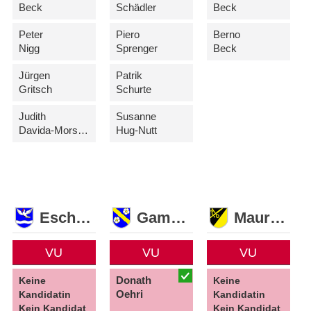
Beck
Schädler
Beck
Peter
Piero
Berno
Nigg
Sprenger
Beck
Jürgen
Patrik
Gritsch
Schurte
Judith
Susanne
Davida-Morscher
Hug-Nutt
Eschen
Gamprin
Mauren
VU
VU
VU
Donath
Keine
Keine
Oehri
Kandidatin
Kandidatin
Kein Kandidat
Kein Kandidat