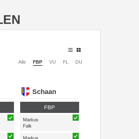
LEN
Alle
FBP
VU
FL
DU
Schaan
FBP
Markus
Falk
Markus