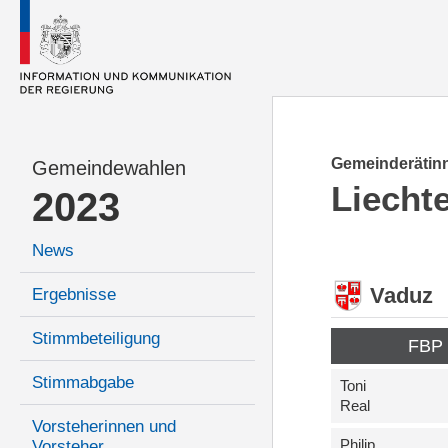
Gemeinderätinn
Gemeindewahlen
Liecht
2023
News
Vaduz
Ergebnisse
Stimmbeteiligung
FBP
Stimmabgabe
Toni
Real
Vorsteherinnen und
Philip
Vorsteher