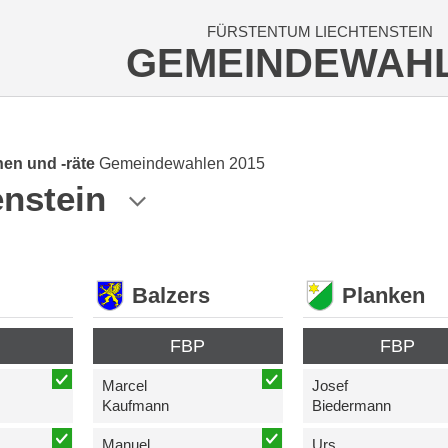
FÜRSTENTUM LIECHTENSTEIN
GEMEINDEWAH
en und -räte
Gemeindewahlen 2015
enstein
Balzers
Planken
FBP
FBP
Marcel
Josef
Kaufmann
Biedermann
Manuel
Urs