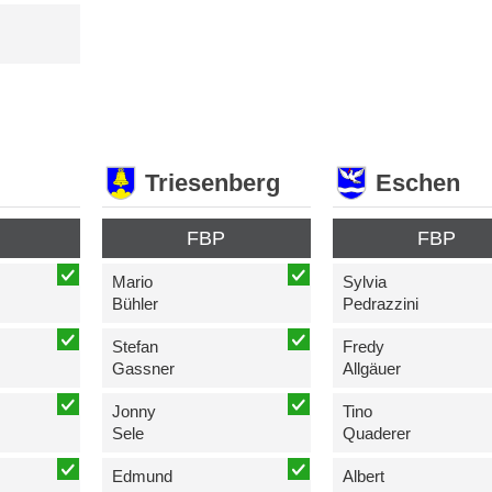
Triesenberg
Eschen
FBP
FBP
Mario
Sylvia
Bühler
Pedrazzini
Stefan
Fredy
Gassner
Allgäuer
Jonny
Tino
Sele
Quaderer
Edmund
Albert