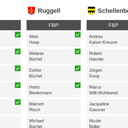
Ruggell
Schellenb
FBP
FBP
Alois
Andrea
Hoop
Kaiser-Kreuzer
Melanie
Robert
Büchel
Hassler
Esther
Jürgen
Büchel
Goop
Heinz
Marco
Biedermann
Willi-Wohlwend
Mamert
Jacqueline
Risch
Gassner
Michael
Nicole
Büchel
Bolter