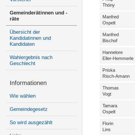
Thöny
Gemeinderätinnen und -
Manfred
räte
Ospelt
Übersicht der
Manfred
Kandidatinnen und
Bischof
Kandidaten
Hannelore
Wahlergebnis nach
Eller-Hemmerle
Geschlecht
Priska
Risch-Amann
Informationen
Thomas
Vogt
Wie wählen
Tamara
Gemeindegesetz
Ospelt
So wird ausgezählt
Florin
Lins