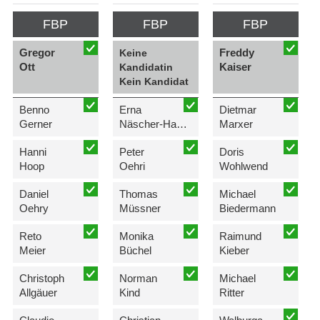
FBP
FBP
FBP
Gregor
Freddy
Keine
Ott
Kaiser
Kandidatin
Kein Kandidat
Benno
Erna
Dietmar
Gerner
Näscher-Hasler
Marxer
Hanni
Peter
Doris
Hoop
Oehri
Wohlwend
Daniel
Thomas
Michael
Oehry
Müssner
Biedermann
Reto
Monika
Raimund
Meier
Büchel
Kieber
Christoph
Norman
Michael
Allgäuer
Kind
Ritter