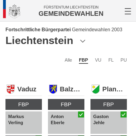
FÜRSTENTUM LIECHTENSTEIN
GEMEINDEWAHLEN
Fortschrittliche Bürgerpartei
Gemeindewahlen 2003
Liechtenstein
Alle
FBP
VU
FL
PU
Vaduz
Balzers
Planken
FBP
FBP
FBP
Markus
Anton
Gaston
Verling
Eberle
Jehle