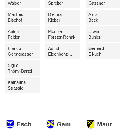
Walser
Spreiter
Gassner
Manfred
Dietmar
Alois
Bischof
Kieber
Beck
Anton
Monika
Erwin
Felder
Forster-Rehak
Bühler
Franco
Astrid
Gerhard
Gerstgrasser
Eidenbenz-Wanger
Elkuch
Sigrid
Thöny-Bartel
Katharina
Strässle
Eschen
Gamprin
Mauren