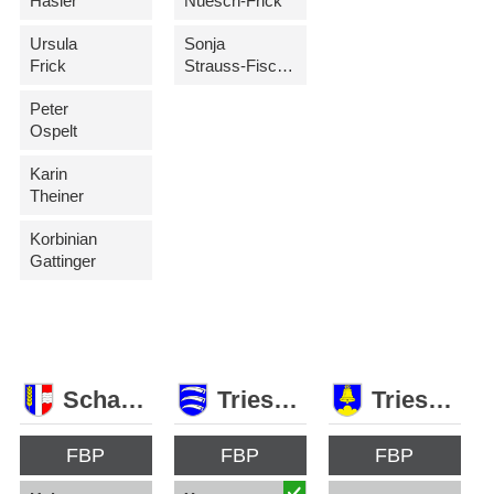
Hasler
Nüesch-Frick
Ursula
Sonja
Frick
Strauss-Fischer
Peter
Ospelt
Karin
Theiner
Korbinian
Gattinger
Schaan
Triesen
Triesenberg
FBP
FBP
FBP