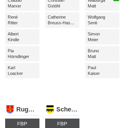
Claudio
Christian
Walburga
Marxer
Gstöhl
Matt
René
Catherine
Wolfgang
Ritter
Breuss-Hassler
Senti
Albert
Simon
Kindle
Meier
Pia
Bruno
Hörndlinger
Matt
Karl
Paul
Loacker
Kaiser
Ruggell
Schellenberg
FBP
FBP