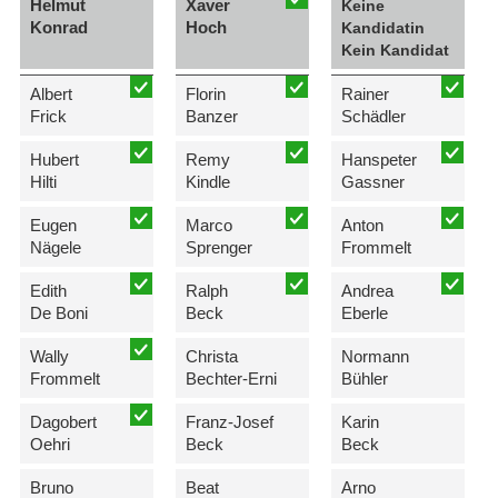
Helmut
Xaver
Keine
Konrad
Hoch
Kandidatin
Kein Kandidat
Albert
Florin
Rainer
Frick
Banzer
Schädler
Hubert
Remy
Hanspeter
Hilti
Kindle
Gassner
Eugen
Marco
Anton
Nägele
Sprenger
Frommelt
Edith
Ralph
Andrea
De Boni
Beck
Eberle
Wally
Christa
Normann
Frommelt
Bechter-Erni
Bühler
Dagobert
Franz-Josef
Karin
Oehri
Beck
Beck
Bruno
Beat
Arno