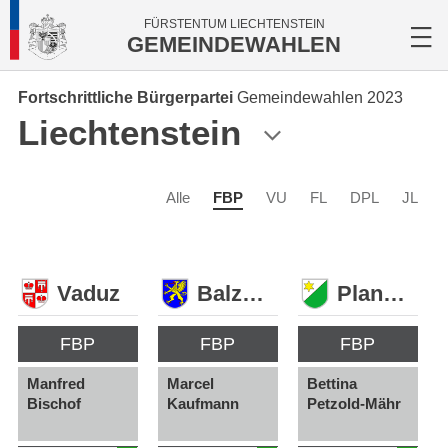
FÜRSTENTUM LIECHTENSTEIN
GEMEINDEWAHLEN
Fortschrittliche Bürgerpartei
Gemeindewahlen 2023
Liechtenstein
Alle
FBP
VU
FL
DPL
JL
Vaduz
Balzers
Planken
FBP
FBP
FBP
Manfred
Marcel
Bettina
Bischof
Kaufmann
Petzold-Mähr