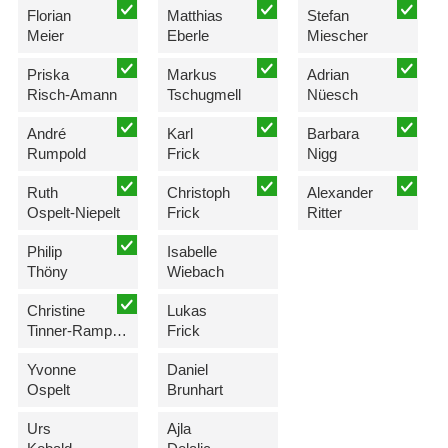
Florian
Matthias
Stefan
Meier
Eberle
Miescher
Priska
Markus
Adrian
Risch-Amann
Tschugmell
Nüesch
André
Karl
Barbara
Rumpold
Frick
Nigg
Ruth
Christoph
Alexander
Ospelt-Niepelt
Frick
Ritter
Philip
Isabelle
Thöny
Wiebach
Christine
Lukas
Tinner-Rampone
Frick
Yvonne
Daniel
Ospelt
Brunhart
Urs
Ajla