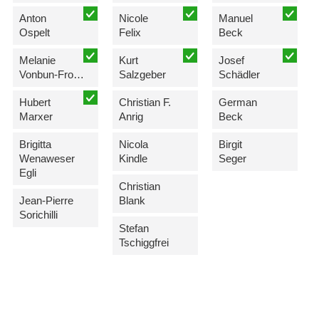
Anton
Nicole
Manuel
Ospelt
Felix
Beck
Melanie
Kurt
Josef
Vonbun-Frommelt
Salzgeber
Schädler
Hubert
Christian F.
German
Marxer
Anrig
Beck
Brigitta
Nicola
Birgit
Wenaweser
Kindle
Seger
Egli
Christian
Jean-Pierre
Blank
Sorichilli
Stefan
Tschiggfrei