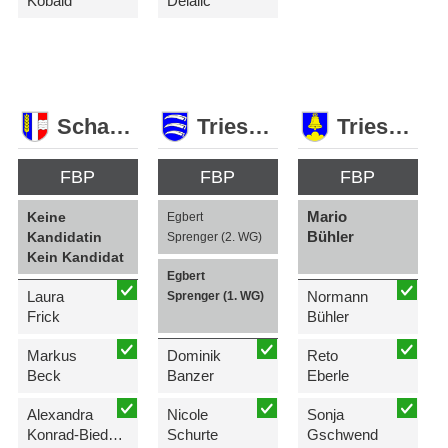
Kobald
Delalic
Schaan
Triesen
Triesenberg
FBP
FBP
FBP
Mario
Keine
Egbert
Bühler
Kandidatin
Sprenger (2. WG)
Kein Kandidat
Egbert
Laura
Normann
Sprenger (1. WG)
Frick
Bühler
Markus
Dominik
Reto
Beck
Banzer
Eberle
Alexandra
Nicole
Sonja
Konrad-Biedermann
Schurte
Gschwend