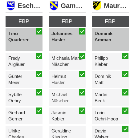
Eschen
Gamprin
Mauren
FBP
FBP
FBP
Tino
Johannes
Dominik
Quaderer
Hasler
Amman
Fredy
Michaela Maria
Philipp
Allgäuer
Näscher
Kieber
Günter
Helmut
Dominik
Meier
Hasler
Matt
Sybille
Michael
Martin
Oehry
Näscher
Beck
Gerhard
Jasmin
Lorin
Gerner
Kobler
Oehri-Hoop
Ulrike
Geraldine
David
Charles
Kissling
Walser