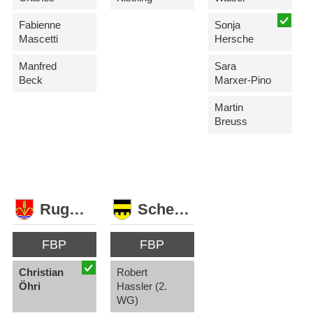
Fabienne
Sonja
Mascetti
Hersche
Manfred
Sara
Beck
Marxer-Pino
Martin
Breuss
Ruggell
Schellenberg
FBP
FBP
Christian
Robert
Öhri
Hassler (2.
WG)